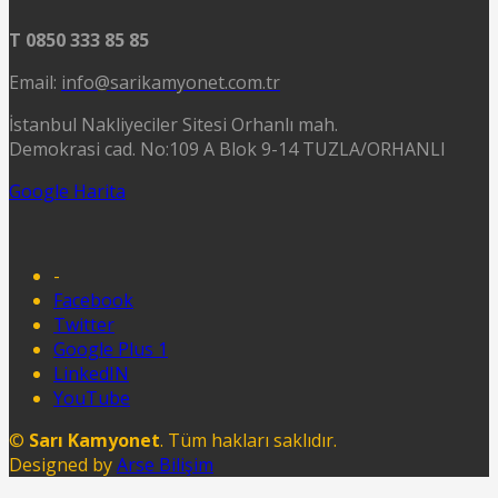
T 0850 333 85 85
Email:
info@sarikamyonet.com.tr
İstanbul Nakliyeciler Sitesi Orhanlı mah.
Demokrasi cad. No:109 A Blok 9-14 TUZLA/ORHANLI
Google Harita
-
Facebook
Twitter
Google Plus 1
LinkedIN
YouTube
©
Sarı Kamyonet
. Tüm hakları saklıdır.
Designed by
Arse Bilişim