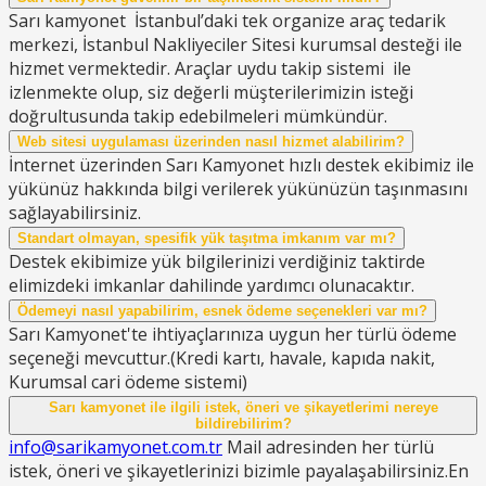
Sarı kamyonet İstanbul’daki tek organize araç tedarik
merkezi, İstanbul Nakliyeciler Sitesi kurumsal desteği ile
hizmet vermektedir. Araçlar uydu takip sistemi ile
izlenmekte olup, siz değerli müşterilerimizin isteği
doğrultusunda takip edebilmeleri mümkündür.
Web sitesi uygulaması üzerinden nasıl hizmet alabilirim?
İnternet üzerinden Sarı Kamyonet hızlı destek ekibimiz ile
yükünüz hakkında bilgi verilerek yükünüzün taşınmasını
sağlayabilirsiniz.
Standart olmayan, spesifik yük taşıtma imkanım var mı?
Destek ekibimize yük bilgilerinizi verdiğiniz taktirde
elimizdeki imkanlar dahilinde yardımcı olunacaktır.
Ödemeyi nasıl yapabilirim, esnek ödeme seçenekleri var mı?
Sarı Kamyonet'te ihtiyaçlarınıza uygun her türlü ödeme
seçeneği mevcuttur.(Kredi kartı, havale, kapıda nakit,
Kurumsal cari ödeme sistemi)
Sarı kamyonet ile ilgili istek, öneri ve şikayetlerimi nereye
bildirebilirim?
info@sarikamyonet.com.tr
Mail adresinden her türlü
istek, öneri ve şikayetlerinizi bizimle payalaşabilirsiniz.En