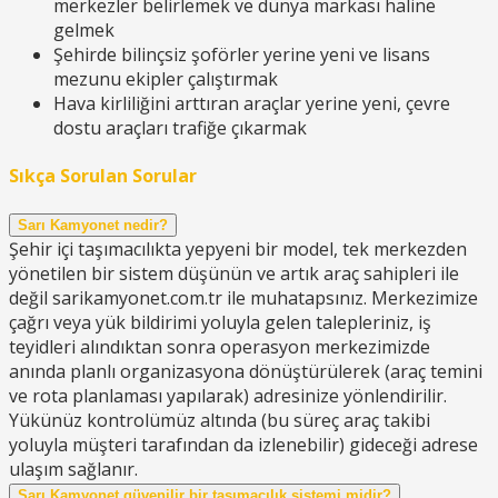
merkezler belirlemek ve dünya markası haline
gelmek
Şehirde bilinçsiz şoförler yerine yeni ve lisans
mezunu ekipler çalıştırmak
Hava kirliliğini arttıran araçlar yerine yeni, çevre
dostu araçları trafiğe çıkarmak
Sıkça Sorulan Sorular
Sarı Kamyonet nedir?
Şehir içi taşımacılıkta yepyeni bir model, tek merkezden
yönetilen bir sistem düşünün ve artık araç sahipleri ile
değil sarikamyonet.com.tr ile muhatapsınız. Merkezimize
çağrı veya yük bildirimi yoluyla gelen talepleriniz, iş
teyidleri alındıktan sonra operasyon merkezimizde
anında planlı organizasyona dönüştürülerek (araç temini
ve rota planlaması yapılarak) adresinize yönlendirilir.
Yükünüz kontrolümüz altında (bu süreç araç takibi
yoluyla müşteri tarafından da izlenebilir) gideceği adrese
ulaşım sağlanır.
Sarı Kamyonet güvenilir bir taşımacılık sistemi midir?