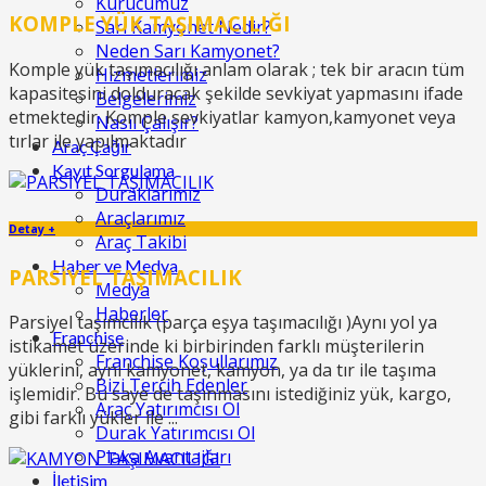
Kurucumuz
KOMPLE YÜK TAŞIMACILIĞI
Sarı Kamyonet Nedir?
Neden Sarı Kamyonet?
Komple yük taşımacılığı anlam olarak ; tek bir aracın tüm
Hizmetlerimiz
kapasitesini dolduracak şekilde sevkiyat yapmasını ifade
Belgelerimiz
etmektedir. Komple sevkiyatlar kamyon,kamyonet veya
Nasıl Çalışır?
tırlar ile yapılmaktadır
Araç Çağır
Kayıt Sorgulama
Duraklarımız
Araçlarımız
Detay +
Araç Takibi
Haber ve Medya
PARSİYEL TAŞIMACILIK
Medya
Haberler
Parsiyel taşımcılık (parça eşya taşımacılığı )Aynı yol ya
Franchise
istikamet üzerinde ki birbirinden farklı müşterilerin
Franchise Koşullarımız
yüklerini, aynı kamyonet, kamyon, ya da tır ile taşıma
Bizi Tercih Edenler
işlemidir. Bu saye de taşınmasını istediğiniz yük, kargo,
Araç Yatırımcısı Ol
gibi farklı yükler ile ...
Durak Yatırımcısı Ol
Plaka Avantajları
İletişim