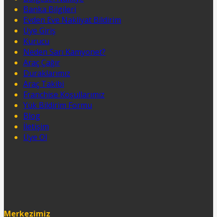
Banka Bilgileri
Evden Eve Nakliyat Bildirim
Üye Giriş
Kurucu
Neden Sarı Kamyonet?
Araç Çağır
Duraklarımız
Araç Takibi
Franchise Koşullarımız
Yük Bildirim Formu
Blog
İletişim
Üye Ol
Merkezimiz