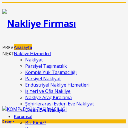
Anasayfa
PREV
Nakliye Hizmetleri
NEXT
Nakliyat
Parsiyel Taşımacılık
Komple Yük Taşımacılığı
Parsiyel Nakliyat
Endüstriyel Nakliye Hizmetleri
İş Yeri ve Ofis Nakliye
Nakliye Araç Kiralama
Şehirlerarası Evden Eve Nakliyat
Evden Eve Nakliye
Kurumsal
Biz Kimiz?
Detay +