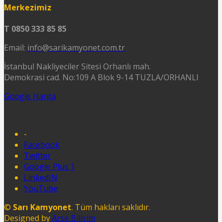
Merkezimiz
T 0850 333 85 85
Email:
info@sarikamyonet.com.tr
İstanbul Nakliyeciler Sitesi Orhanlı mah.
Demokrasi cad. No:109 A Blok 9-14 TUZLA/ORHANLI
Google Harita
-
Facebook
Twitter
Google Plus 1
LinkedIN
YouTube
©
Sarı Kamyonet
. Tüm hakları saklıdır.
Designed by
Arse Bilişim