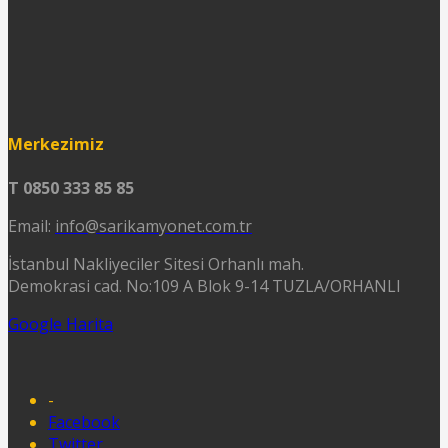
Merkezimiz
T 0850 333 85 85
Email:
info@sarikamyonet.com.tr
İstanbul Nakliyeciler Sitesi Orhanlı mah.
Demokrasi cad. No:109 A Blok 9-14 TUZLA/ORHANLI
Google Harita
-
Facebook
Twitter