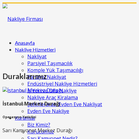
Anasayfa
Nakliye Hizmetleri
Nakliyat
Parsiyel Taşımacılık
Komple Yük Taşımacılığı
Duraklarımız
Parsiyel Nakliyat
Endüstriyel Nakliye Hizmetleri
İş Yeri ve Ofis Nakliye
Nakliye Araç Kiralama
İstanbul Merkez Durağı
Şehirlerarası Evden Eve Nakliyat
Evden Eve Nakliye
Kurumsal
Operasyon Yetkilisi
Biz Kimiz?
Sarı Kamyonet Merkez Durağı
Kurucumuz
Sarı Kamyonet Nedir?