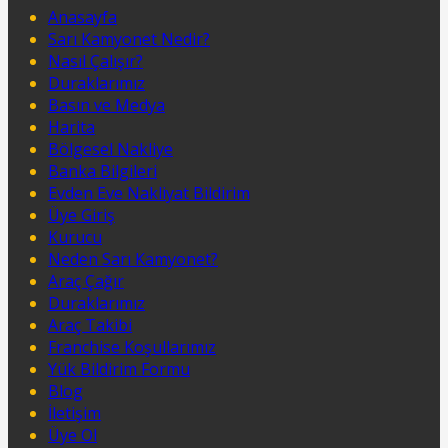
Anasayfa
Sarı Kamyonet Nedir?
Nasıl Çalışır?
Duraklarımız
Basın ve Medya
Harita
Bölgesel Nakliye
Banka Bilgileri
Evden Eve Nakliyat Bildirim
Üye Giriş
Kurucu
Neden Sarı Kamyonet?
Araç Çağır
Duraklarımız
Araç Takibi
Franchise Koşullarımız
Yük Bildirim Formu
Blog
İletişim
Üye Ol