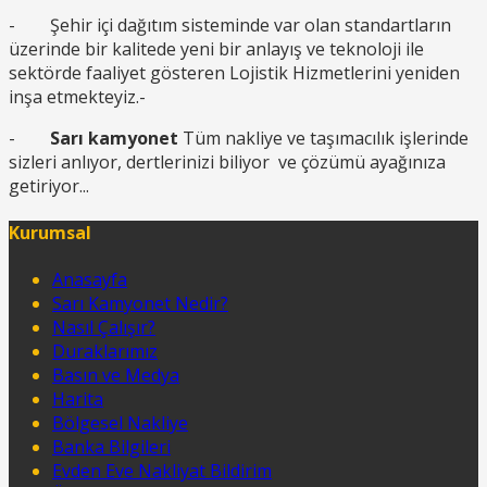
- Şehir içi dağıtım sisteminde var olan standartların
üzerinde bir kalitede yeni bir anlayış ve teknoloji ile
sektörde faaliyet gösteren Lojistik Hizmetlerini yeniden
inşa etmekteyiz.-
-
Sarı kamyonet
Tüm nakliye ve taşımacılık işlerinde
sizleri anlıyor, dertlerinizi biliyor ve çözümü ayağınıza
getiriyor...
Kurumsal
Anasayfa
Sarı Kamyonet Nedir?
Nasıl Çalışır?
Duraklarımız
Basın ve Medya
Harita
Bölgesel Nakliye
Banka Bilgileri
Evden Eve Nakliyat Bildirim