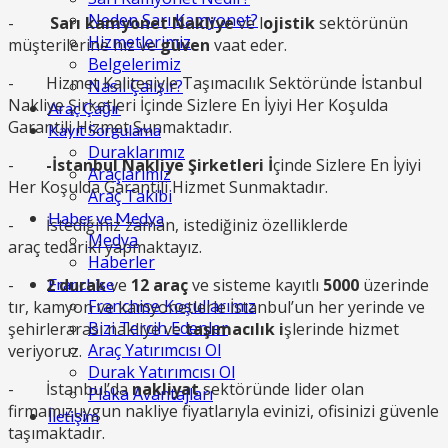
Neden Sarı Kamyonet?
-
Sarı kamyonet Nakliye
ve l
ojistik
sektörünün
Hizmetlerimiz
müşterilerine hız ve
güven
vaat eder.
Belgelerimiz
- Hizmet Kalitesiyle Taşımacılık Sektöründe İstanbul
Nasıl Çalışır?
Nakliye Şirketleri İçinde Sizlere En İyiyi Her Koşulda
Araç Çağır
Garantili Hizmet Sunmaktadır.
Kayıt Sorgulama
Duraklarımız
-
-İstanbul Nakliye Şirketleri İ
çinde Sizlere En İyiyi
Araçlarımız
Her Koşulda Garantili Hizmet Sunmaktadır.
Araç Takibi
Haber ve Medya
- İstediğiniz zaman, istediğiniz özelliklerde
Medya
araç tedariki yapmaktayız.
Haberler
-
2 durak
ve
12 araç
ve sisteme kayıtlı
5000
üzerinde
Franchise
Franchise Koşullarımız
tır, kamyon ve kamyonetlerle İstanbul’un her yerinde ve
Bizi Tercih Edenler
şehirlerarası nakliye ve
taşımacılık i
şlerinde hizmet
Araç Yatırımcısı Ol
veriyoruz.
Durak Yatırımcısı Ol
- İstanbul’da
nakliyat
sektöründe lider olan
Plaka Avantajları
firmamızuygun nakliye fiyatlarıyla evinizi, ofisinizi güvenle
İletişim
taşımaktadır.