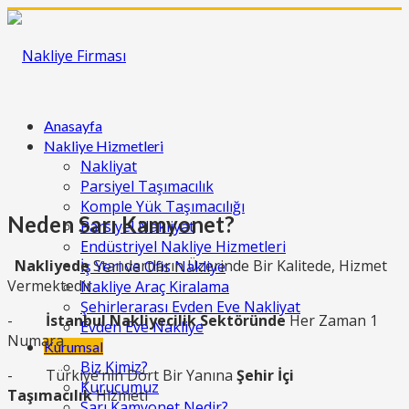
Anasayfa
Nakliye Hizmetleri
Nakliyat
Parsiyel Taşımacılık
Komple Yük Taşımacılığı
Neden Sarı Kamyonet?
Parsiyel Nakliyat
Endüstriyel Nakliye Hizmetleri
Nakliyede
Standartların Üzerinde Bir Kalitede, Hizmet
İş Yeri ve Ofis Nakliye
Vermektedir.
Nakliye Araç Kiralama
Şehirlerarası Evden Eve Nakliyat
-
İstanbul Nakliyecilik Sektöründe
Her Zaman 1
Evden Eve Nakliye
Numara
Kurumsal
Biz Kimiz?
- Türkiye’nin Dört Bir Yanına
Şehir İçi
Kurucumuz
Taşımacılık
Hizmeti
Sarı Kamyonet Nedir?