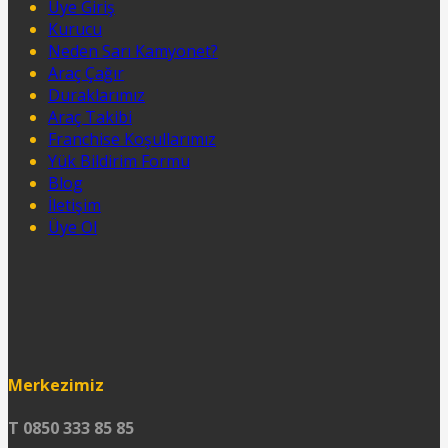
Üye Giriş
Kurucu
Neden Sarı Kamyonet?
Araç Çağır
Duraklarımız
Araç Takibi
Franchise Koşullarımız
Yük Bildirim Formu
Blog
İletişim
Üye Ol
Merkezimiz
T 0850 333 85 85